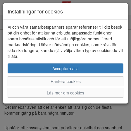
Inställningar för cookies
Toggle
Vi och våra samarbetspartners sparar referenser till ditt besök
navigation
på din enhet för att kunna erbjuda anpassade funktioner,
spara besöksstatistik och för att möjliggöra personifierad
Kassasystem och butikssystem
marknadsföring. Utöver nödvändiga cookies, som krävs för
sida ska fungera, kan du själv välja vilken typ av cookies du vill
tillåta.
Effektivitet och enkelhet i
Acceptera alla
världsklass
Hantera cookies
eXcellence Pro Butik
är ett
komplett kassasystem och
Läs mer om cookies
butikssystem
som har utvecklats med fokus på minimalt antal
knapptryckningar vilket ger snabbare hantering och kortare köer.
Det innebär även att det är enkelt att lära sig och de flesta
kommer igång på bara några minuter.
Upptäck ett kassasystem som prioriterar enkelhet och snabbhet