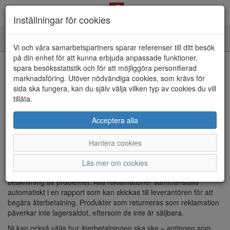
Inställningar för cookies
Toggle
Vi och våra samarbetspartners sparar referenser till ditt besök
navigation
på din enhet för att kunna erbjuda anpassade funktioner,
spara besöksstatistik och för att möjliggöra personifierad
Hem
Artiklar
Kassasystemet
Allmänt
Returer
marknadsföring. Utöver nödvändiga cookies, som krävs för
Returer
sida ska fungera, kan du själv välja vilken typ av cookies du vill
tillåta.
2024-06-01
Juri Salminen
Acceptera alla
När en kund återlämnar en eller flera produkter i butiken,
registreras returen smidigt i kassan. Lagersaldot uppdateras
Hantera cookies
omedelbart, precis som vid vanliga försäljningar, för att säkerställa
att lagernivåerna alltid är korrekta.
Läs mer om cookies
För reklamationer kan ni enkelt ange en felkod och göra en
beskrivning av problemet. Alla reklamationer sammanställs
automatiskt i en rapport som kan skickas till leverantören för att
begära återbetalning. Produkter som returneras som reklamation
påverkar inte lagersaldot, eftersom de inte är säljbara.
Ni kan också välja hur återbetalningen ska ske – antingen som