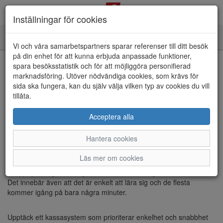
Inställningar för cookies
Toggle
Vi och våra samarbetspartners sparar referenser till ditt besök
navigation
på din enhet för att kunna erbjuda anpassade funktioner,
spara besöksstatistik och för att möjliggöra personifierad
Kassasystem och butikssystem
marknadsföring. Utöver nödvändiga cookies, som krävs för
sida ska fungera, kan du själv välja vilken typ av cookies du vill
tillåta.
Effektivitet och enkelhet i
Acceptera alla
världsklass
Hantera cookies
eXcellence Pro Butik
är ett
komplett kassasystem och
Läs mer om cookies
butikssystem
som har utvecklats med fokus på minimalt antal
knapptryckningar vilket ger snabbare hantering och kortare köer.
Det innebär även att det är enkelt att lära sig och de flesta
kommer igång på bara några minuter.
Upptäck ett kassasystem som prioriterar enkelhet och snabbhet