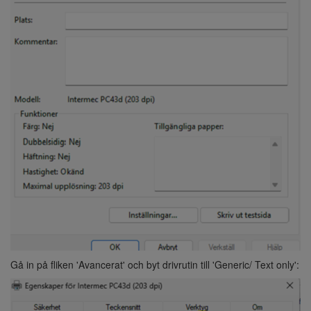
Gå in på fliken 'Avancerat' och byt drivrutin till 'Generic/ Text only':