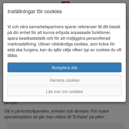
Inställningar för cookies
Toggle
Vi och våra samarbetspartners sparar referenser till ditt besök
navigation
på din enhet för att kunna erbjuda anpassade funktioner,
spara besöksstatistik och för att möjliggöra personifierad
Hem
Artiklar
Butikssystemet
Allmänt
marknadsföring. Utöver nödvändiga cookies, som krävs för
Etikettskrivare PC43 och PC45
sida ska fungera, kan du själv välja vilken typ av cookies du vill
Etikettskrivare PC43 och PC45
tillåta.
2026-01-16
Marie Nave
Acceptera alla
Etikettskrivare PC43 och PC45
Hantera cookies
Om etikettskrivaren börjar krångla, så brukar man oftast dra ut
sladdar och stänga av och på skrivaren. Det vanliga är då att
Läs mer om cookies
skrivaren blir ominstallerad i Windows och man måste ställa in allt
på nytt.
Gå in på kontrollpanelen, enheter och skrivare. För nyare
operativsystem så går man vidare till 'Enheter' på pilen: